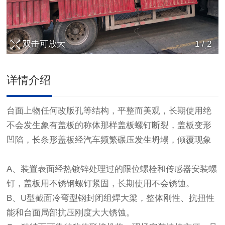
双击可放大
1
/
2
详情介绍
台面上物任何改版孔等结构，平整而美观，长期使用绝
不会发生象有盖板的称体那样盖板螺钉断裂，盖板变形
凹陷，长条形盖板经汽车频繁碾压发生坍塌，倾覆现象
A、装置表面经热镀锌处理过的限位螺栓和传感器安装螺
钉，盖板用不锈钢螺钉紧固，长期使用不会锈蚀。
B、U型截面冷弯型钢封闭组焊大梁，整体刚性、抗扭性
能和台面局部抗压刚度大大锈蚀。