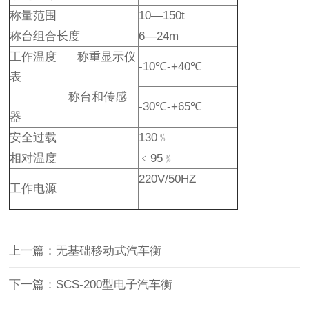
称量范围
10—150t
称台组合长度
6—24m
工作温度 称重显示仪
-10℃-+40℃
表
称台和传感
-30℃-+65℃
器
安全过载
130﹪
相对温度
﹤95﹪
220V/50HZ
工作电源
上一篇：无基础移动式汽车衡
下一篇：SCS-200型电子汽车衡